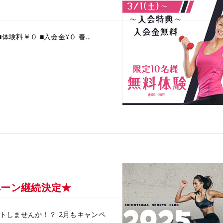
験料￥０ ■入会金¥０ 春...
ペーン継続決定★
トしませんか！？ 2月もキャンペ