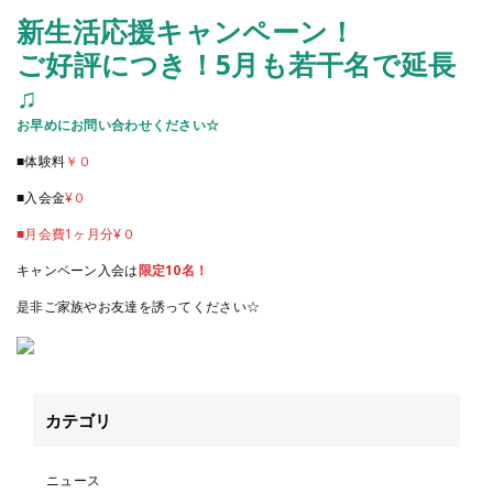
新生活応援キャンペ
ーン！
ご好評につき！5月も若干名で延長
♫
お早めにお問い合わせください☆
■体験料
￥０
■入会金
¥０
■月会費1ヶ月分¥０
キャンペーン入会は
限定10名！
是非ご家族やお友達を誘ってください☆
カテゴリ
ニュース